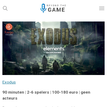
Ga
direct
naar
de
hoofdinhoud
Exodus
90 minuten | 2-6 spelers | 100-180 euro | geen
acteurs