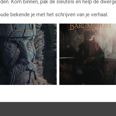
eden.
Kom binnen, pak de sleutels en help de dwerge
de bekende je met het schrijven van je verhaal.